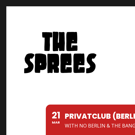
THE SPREES
21
PRIVATCLUB (BERL
MAR
WITH NO BERLIN & THE BAN