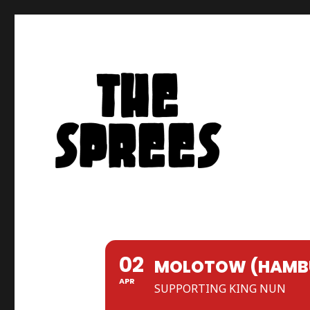
THE SPREES
02
MOLOTOW (HAMB
APR
SUPPORTING KING NUN