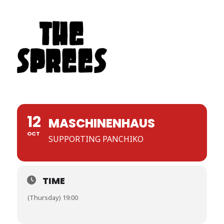
THE SPREES
12
MASCHINENHAUS
OCT
SUPPORTING PANCHIKO
TIME
(Thursday) 19:00