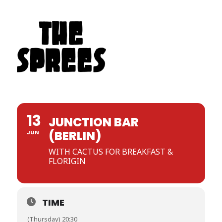
THE SPREES
13
JUNCTION BAR
(BERLIN)
JUN
WITH CACTUS FOR BREAKFAST &
FLORIGIN
TIME
(Thursday) 20:30